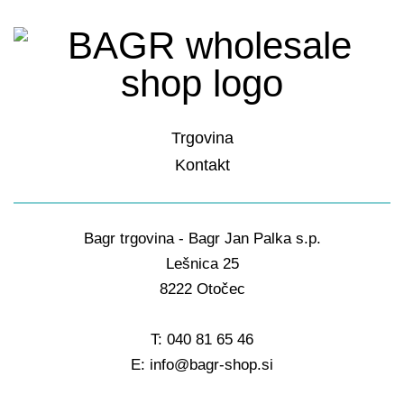
več
različic.
Možnosti
lahko
izberete
na
Trgovina
strani
izdelka
Kontakt
Bagr trgovina - Bagr Jan Palka s.p.
Lešnica 25
8222 Otočec
T: 040 81 65 46
E: info@bagr-shop.si