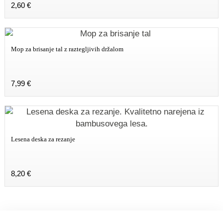
2,60
€
Mop za brisanje tal z raztegljivih držalom
7,99
€
Lesena deska za rezanje
8,20
€
Ta
izdelek
ima