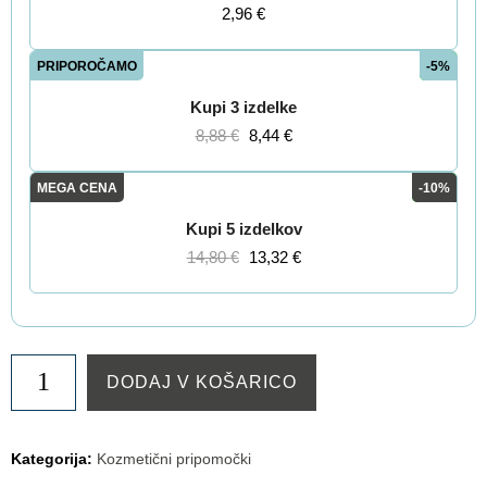
2,96
€
PRIPOROČAMO
-5%
Kupi 3 izdelke
8,88
€
8,44
€
MEGA CENA
-10%
Kupi 5 izdelkov
14,80
€
13,32
€
Gillette
DODAJ V KOŠARICO
pena
za
britje
Kategorija:
Kozmetični pripomočki
classic,