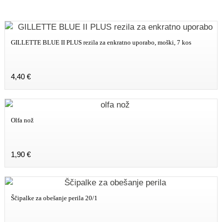
GILLETTE BLUE II PLUS rezila za enkratno uporabo, moški, 7 kos
4,40
€
Olfa nož
1,90
€
Ščipalke za obešanje perila 20/1