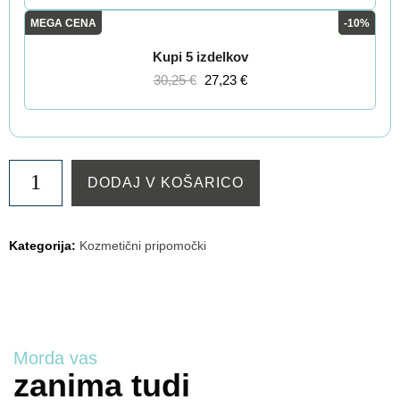
MEGA CENA
-10%
Kupi 5 izdelkov
30,25
€
27,23
€
Corega
DODAJ V KOŠARICO
Tabs
3
tablete
Kategorija:
Kozmetični pripomočki
za
čiščenje
protez
količina
Morda vas
zanima tudi