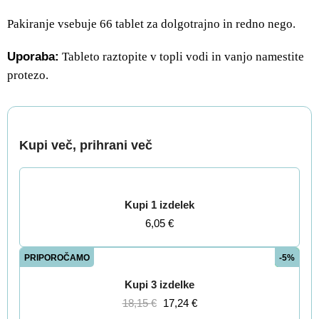
Pakiranje vsebuje 66 tablet za dolgotrajno in redno nego.
Uporaba:
Tableto raztopite v topli vodi in vanjo namestite
protezo.
Kupi več, prihrani več
Kupi 1 izdelek
6,05
€
PRIPOROČAMO
-5%
Kupi 3 izdelke
18,15
€
17,24
€